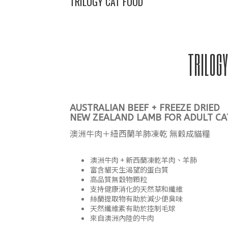
TRILOGY CAT FOOD
TRILOGY
AUSTRALIAN BEEF + FREEZE DRIED
NEW ZEALAND LAMB FOR ADULT CA
澳洲牛肉＋紐西蘭羊肺凍乾 無穀成貓糧
澳洲牛肉 + 新西蘭凍乾羊肉、羊肺
富含貓天生渴望的蛋白質
高品質無穀物顆粒
支持健康消化的天然草和纖維
絲蘭提取物有助於減少便臭味
天然纖維素有助於控制毛球
來自澳洲內陸的牛肉