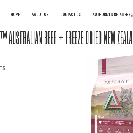
HOME
ABOUT US
CONTACT US
AUTHORIZED RETAIL
™ AUSTRALIAN BEEF + FREEZE DRIED NEW ZEAL
TS