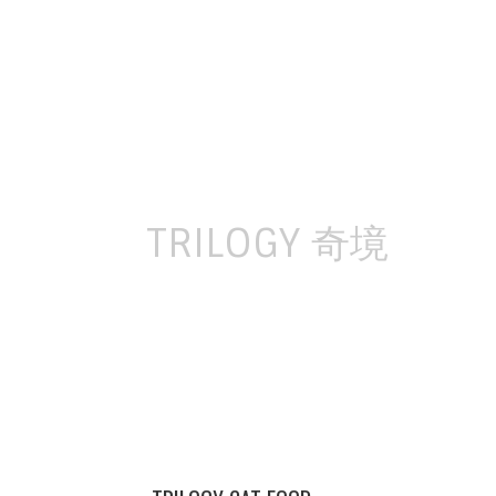
Skip
to
content
TRILOGY 奇境