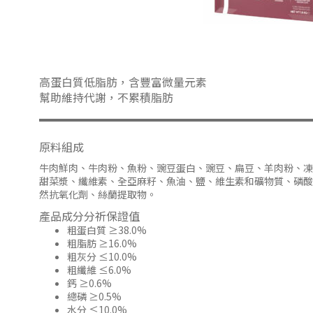
高蛋白質低脂肪，含豐富微量元素
幫助維持代謝，不累積脂肪
原料組成
牛肉鮮肉、牛肉粉、魚粉、豌豆蛋白、豌豆、扁豆、羊肉粉、凍
甜菜漿、纖維素、全亞麻籽、魚油、鹽、維生素和礦物質、磷酸
然抗氧化劑、絲蘭提取物。
產品成分分祈保證值
粗蛋白質 ≥38.0%
粗脂肪 ≥16.0%
粗灰分 ≤10.0%
粗纖維 ≤6.0%
鈣 ≥0.6%
總磷 ≥0.5%
水分 ≤10.0%